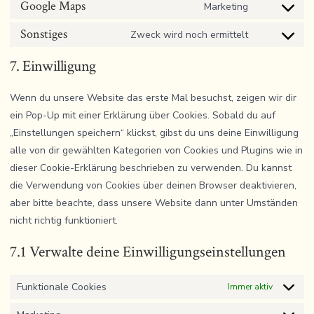
Google Maps
to
Marketing
fonts
Consent
wordpress
service
Sonstiges
to
Zweck wird noch ermittelt
Consent
complianz
service
to
7. Einwilligung
google-
service
maps
Wenn du unsere Website das erste Mal besuchst, zeigen wir dir
sonstiges
ein Pop-Up mit einer Erklärung über Cookies. Sobald du auf
„Einstellungen speichern“ klickst, gibst du uns deine Einwilligung
alle von dir gewählten Kategorien von Cookies und Plugins wie in
dieser Cookie-Erklärung beschrieben zu verwenden. Du kannst
die Verwendung von Cookies über deinen Browser deaktivieren,
aber bitte beachte, dass unsere Website dann unter Umständen
nicht richtig funktioniert.
7.1 Verwalte deine Einwilligungseinstellungen
Funktionale Cookies
Immer aktiv