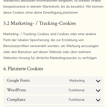
wiederholt dieselben Informationen eingeben, so bleiben Artikel
beispielsweise in deinem Warenkorb, bis du bezahlst. Wir können
diese Cookies ohne deine Einwilligung platzieren.
5.2 Marketing- / Tracking-Cookies
Marketing- / Tracking-Cookies sind Cookies oder eine andere
Form der lokalen Speicherung, die zur Erstellung von
Benutzerprofilen verwendet werden, um Werbung anzuzeigen
oder den Benutzer auf dieser Website oder über mehrere
Websites hinweg für ähnliche Marketingzwecke zu verfolgen.
6. Platzierte Cookies
Google Fonts
Marketing
Consent
WordPress
to
Funktional
Consent
service
Complianz
to
Funktional
Consent
google-
service